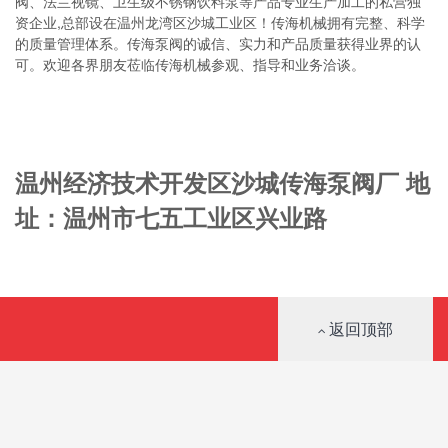
阀、法兰视镜、卫生级不锈钢饮料泵等产品专业生产加工的私营独
资企业,总部设在温州龙湾区沙城工业区！传海机械拥有完整、科学
的质量管理体系。传海泵阀的诚信、实力和产品质量获得业界的认
可。欢迎各界朋友莅临传海机械参观、指导和业务洽谈。
温州经济技术开发区沙城传海泵阀厂 地
址：温州市七五工业区兴业路
周一至周五（9:00 - 22:00）
传真：0577-88382086 联系人：李经理 手机：13989755275
返回顶部